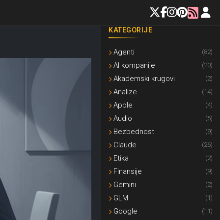
KATEGORIJE
Agenti
(82)
AI kompanije
(20)
Akademski krugovi
(2)
Analize
(14)
Apple
(4)
Audio
(5)
Bezbednost
(9)
Claude
(26)
Etika
(2)
Finansije
(9)
Gemini
(2)
GLM
(1)
Google
(11)