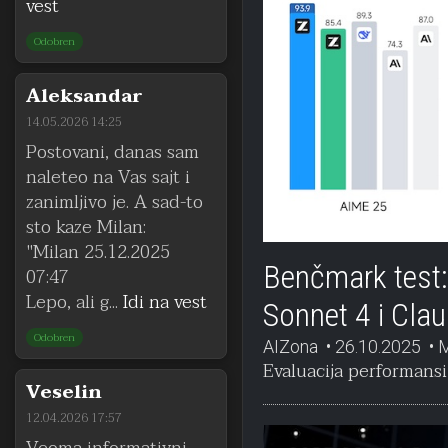
vest
Odobren
Aleksandar
14.05.2026 14:25
Postovani, danas sam
naleteo na Vas sajt i
zanimljivo je. A sad-to
sto kaze Milan:
"Milan 25.12.2025
Benčmark test:
07:47
Lepo, ali g...
Idi na vest
Sonnet 4 i Cla
Odobren
AIZona
26.10.2025
M
Evaluacija performansi
Veselin
12.04.2026 17:57