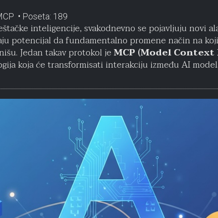
MCP
Poseta: 189
tačke inteligencije, svakodnevno se pojavljuju novi alat
aju potencijal da fundamentalno promene način na koji
nišu. Jedan takav protokol je
MCP (Model Context 
gija koja će transformisati interakciju između AI modela