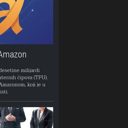
i Amazon
esetine milijardi
nternih čipova (TPU).
 Amazonom, koji je u
sti.