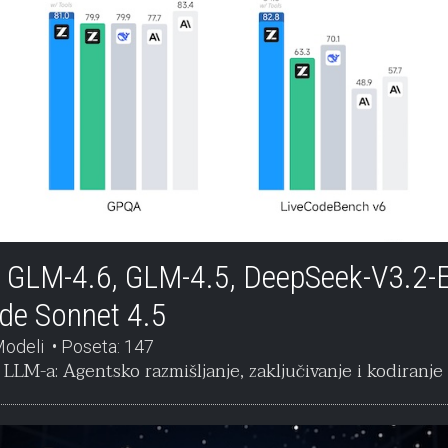
 GLM-4.6, GLM-4.5, DeepSeek-V3.2-E
ude Sonnet 4.5
odeli
Poseta: 147
 LLM-a: Agentsko razmišljanje, zaključivanje i kodiranje