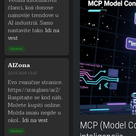
Veoma informativni
članci, koji donose
najnovije trendove u
AI industriji. Samo
nastavite tako.
Idi na
vest
Odobren
AIZona
22.03.2026 13:42
Evo zvanične stranice.
https://xrai.glass/ar2/
Raspitajte se kod njih.
Možete kupiti online.
Možda imaju negde u
okol...
Idi na vest
MCP (Model Con
Odobren