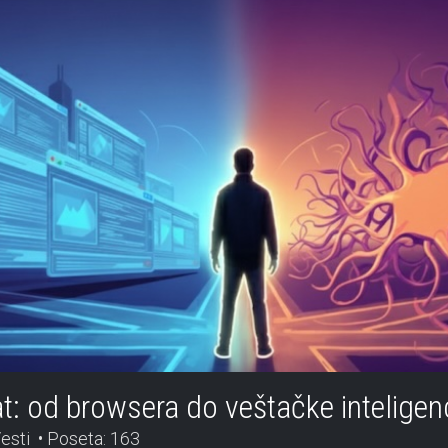
rat: od browsera do veštačke inteligen
esti
Poseta: 163