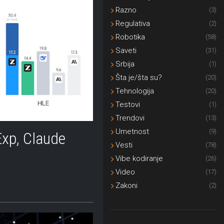
Razno
(3)
Regulativa
(2)
Robotika
(58)
Saveti
(31)
Srbija
(1)
Šta je/šta su?
(20)
Tehnologija
(20)
Testovi
(1)
Trendovi
(13)
Umetnost
(9)
xp, Claude
Vesti
(78)
Vibe kodiranje
(26)
Video
(17)
Zakoni
(2)