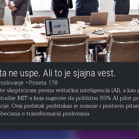
a ne uspe. Ali to je sjajna vest.
oslovanje
Poseta: 178
e skepticizam prema veštačkoj inteligenciji (AI), a kao
 studije MIT-a koja sugeriše da približno 95% AI pilot 
icije. Ovaj podatak podstakao je sumnje i postavio pitan
obećanja o transformaciji poslovanja.