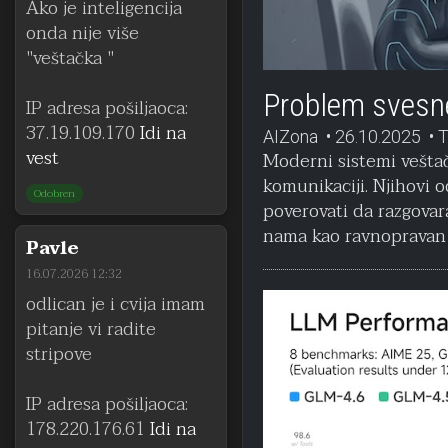
Ako je inteligencija
onda nije više
"veštačka "
Problem svesne 
IP adresa pošiljaoca:
37.19.109.170
Idi na
AIZona
26.10.2025
T
vest
Moderni sistemi veštač
komunikaciji. Njihovi o
Odobren
poverovati da razgova
nama kao ravnopravan 
Pavle
16.07.2026 12:32
odlican je i cvija imam
pitanje vi radite
stripove
IP adresa pošiljaoca:
178.220.176.61
Idi na