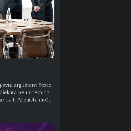
 glavni argument često
projekata ne uspeva da
je da li AI zaista može