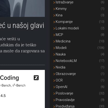
Istraživanje
(6)
Kimmy
(1)
Kina
(3)
Kompanije
(13)
eć u našoj glavi
Lokalni modeli
(2)
MCP
(8)
uće vešti u
Medicina
(10)
ljudskim da je teško
Modeli
(106)
a može da razgovara sa
Nauka
(4)
NotebookLM
(17)
Nvidia
(1)
Obrazovanje
(1)
OCR
(1)
OpenAI
(6)
Poslovanje
(32)
Pravoslavlje
(9)
Predviđanja
(30)