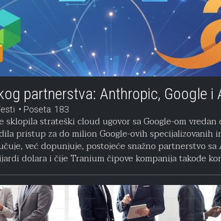
škog partnerstva: Anthropic, Google 
esti
Poseta: 183
 sklopila strateški cloud ugovor sa Google-om vredan d
dila pristup za do milion Google-ovih specijalizovanih i
učuje, već dopunjuje, postojeće snažno partnerstvo sa
jardi dolara i čije Tranium čipove kompanija takođe kori