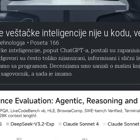
veštačke inteligencije nije u kodu, v
ehnologija
Poseta: 166
ke inteligencije, poput ChatGPT-a, postali su zapanjuj
dgovori su često toliko nijansirani, informisani i slični 
ramo sa programom. Decenijama smo sanjali o mašini koj
sagovornik, a sada je imamo.