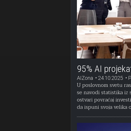
95% AI projekat
AIZona
24.10.2025
P
U poslovnom svetu rast
se navodi statistika iz
ostvari povraćaj invest
da ispuni svoja velika 