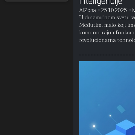
inteligencije
AIZona
25.10.2025
U dinamičnom svetu veš
Međutim, malo koji im
komuniciraju i funkcio
revolucionarna tehnolo