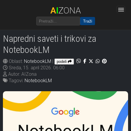
A
I
ZONA
Traži
Napredni saveti i trikovi za
NotebookLM
Oblast:
NotebookLM
|
podeli
Sreda, 15. april 2026. 06:00
Autor: AIZona
Tagovi:
NotebookLM