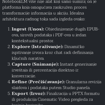
NotebookLM više nije alat koji samo sumira; on je
platforma koja omogućava zaokružen proces
transformacije informacija u akciju. Idealna
arhitektura radnog toka sada izgleda ovako:
Ingest (Unos):
Objedinjavanje dugih EPUB-
ova, sirovih podataka i PDF-ova u jedan
kontekstualni prostor.
Explore (Istraživanje):
Dinamičko
ispitivanje izvora kroz chat radi definisanja
ključnih narativa.
Capture (Snimanje):
Instant generisanje
izveštaja ili prezentacija direktno iz
konverzacije.
Refine (Prečišćavanje):
Granularna revizija
slajdova i podataka putem Studio panela.
Export (Izvoz):
Finalizacija u PPTX formatu
ili produkcija Cinematic Video pregleda za