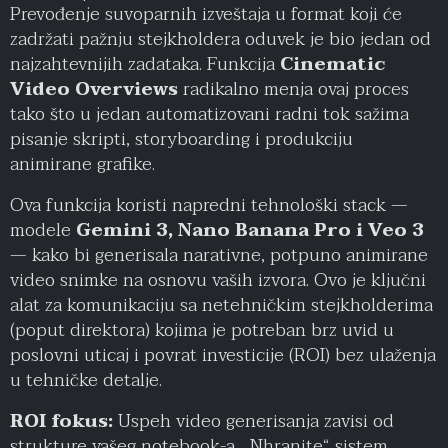
Prevođenje suvoparnih izveštaja u format koji će
zadržati pažnju stejkholdera oduvek je bio jedan od
najzahtevnijih zadataka. Funkcija
Cinematic
Video Overviews
radikalno menja ovaj proces
tako što u jedan automatizovani radni tok sažima
pisanje skripti, storyboarding i produkciju
animirane grafike.
Ova funkcija koristi napredni tehnološki stack —
modele
Gemini 3, Nano Banana Pro i Veo 3
— kako bi generisala narativne, potpuno animirane
video snimke na osnovu vaših izvora. Ovo je ključni
alat za komunikaciju sa netehničkim stejkholderima
(poput direktora) kojima je potreban brz uvid u
poslovni uticaj i povrat investicije (ROI) bez ulaženja
u tehničke detalje.
ROI fokus:
Uspeh video generisanja zavisi od
strukture vašeg notebook-a. „Nhranite“ sistem