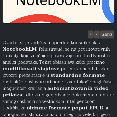
+
-
Sans
Ovaj tekst je vodič za napredne korisnike alata
NotebookLM
, fokusirajući se na pet inovativnih
funkcija koje značajno povećavaju produktivnost u
analizi podataka. Tekst objašnjava kako precizno
modifikovati slajdove
putem komandi i kako
izvoziti prezentacije u
standardne formate
radi lakše poslovne primene. Izvor takođe naglašava
mogućnost kreiranja
automatizovanih video
prikaza
i direktno generisanje dokumenata unutar
samog ćaskanja sa veštačkom inteligencijom.
Podrška za
obimne formate poput EPUB-a
omogućava istraživačima da integrišu cele knjige u