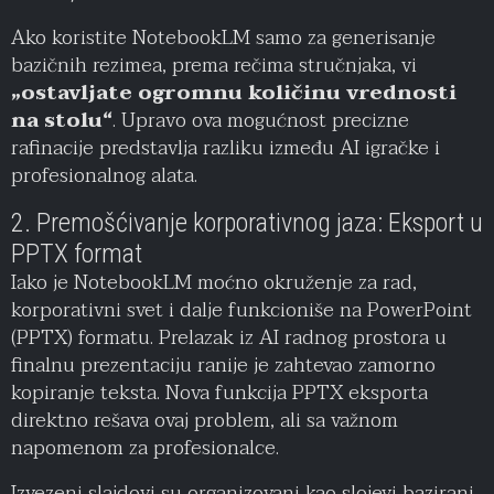
Ako koristite NotebookLM samo za generisanje
bazičnih rezimea, prema rečima stručnjaka, vi
„ostavljate ogromnu količinu vrednosti
na stolu“
. Upravo ova mogućnost precizne
rafinacije predstavlja razliku između AI igračke i
profesionalnog alata.
2. Premošćivanje korporativnog jaza: Eksport u
PPTX format
Iako je NotebookLM moćno okruženje za rad,
korporativni svet i dalje funkcioniše na PowerPoint
(PPTX) formatu. Prelazak iz AI radnog prostora u
finalnu prezentaciju ranije je zahtevao zamorno
kopiranje teksta. Nova funkcija PPTX eksporta
direktno rešava ovaj problem, ali sa važnom
napomenom za profesionalce.
Izvezeni slajdovi su organizovani kao slojevi bazirani