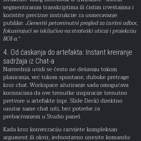
segmentiranim transkriptima ili čistim izveštajima i
koristite precizne instrukcije za usmeravanje
publike:
„Generiši petominutni pregled za izvršni odbor,
fokusirajući se isključivo na strateški uticaj i projekciju
ROI-a.“
4. Od ćaskanja do artefakta: Instant kreiranje
sadržaja iz Chat-a
Najvredniji uvidi se često ne dešavaju tokom
planiranja, već tokom spontane, duboke pretrage
kroz chat. Workspace ažuriranje sada omogućava
korisnicima da ove trenutke inspiracije trenutno
pretvore u artefakte (npr. Slide Deck) direktno
unutar same chat niti, bez potrebe za
prebacivanjem u Studio panel.
Kada kroz konverzaciju razvijete kompleksan
argument ili okvir, jednostavno unesite komandu: