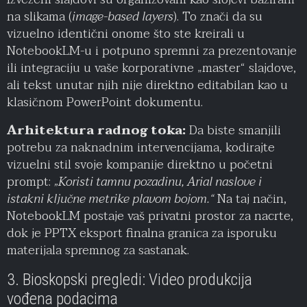
na slikama (
image-based layers
). To znači da su
vizuelno identični onome što ste kreirali u
NotebookLM-u i potpuno spremni za prezentovanje
ili integraciju u vaše korporativne „master“ slajdove,
ali tekst unutar njih nije direktno editabilan kao u
klasičnom PowerPoint dokumentu.
Arhitektura radnog toka:
Da biste smanjili
potrebu za naknadnim intervencijama, kodirajte
vizuelni stil svoje kompanije direktno u početni
prompt:
„Koristi tamnu pozadinu, Arial naslove i
istakni ključne metrike plavom bojom.“
Na taj način,
NotebookLM postaje vaš privatni prostor za nacrte,
dok je PPTX eksport finalna granica za isporuku
materijala spremnog za sastanak.
3. Bioskopski pregledi: Video produkcija
vođena podacima