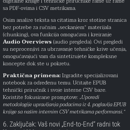
digitalne knjige i tehničke priručnike rame uz rame
sa PDF-ovima i CSV metrikama.
Osim analize teksta sa citatima kroz stotine stranica
bez potrebe za ručnim „seckanjem“ materijala
(chunking), ova funkcija omogućava i kreiranje
Audio Overviews
(audio pregleda). Ovi pregledi
su neprocenjivi za ubrzavanje tehničke krive učenja,
omogućavajući vam da sintetizujete kompleksne
koncepte dok ste u pokretu.
Praktična primena:
Izgradite specijalizovani
notebook za određenu temu. Učitajte EPUB
tehnički priručnik i svoje interne CSV baze.
Koristite fokusirane promptove:
„Uporedi
metodologije upravljanja podacima iz 4. poglavlja EPUB
knjige sa našim internim CSV metrikama performansi.“
6. Zaključak: Vaš novi „End-to-End“ radni tok