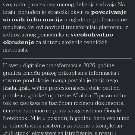
svoj radni proces bez ručnog deljenja sadržaja. Na
kraju, ponuđen je strateški okvir za
povezivanje
sirovih informacija
u uglađene profesionalne
rezultate. Svi ovi noviteti transformišu platformu iz
jednostavnog pomoćnika u
sveobuhvatno
okruženje
za sintezu složenih tehničkih
materijala.
U svetu digitalne transformacije 2026. godine,
granica između pukog prikupljanja informacija i
stvarne produkcije znanja postala je tanja nego
ikada. Ipak, većina profesionalaca i dalje pati od
problema „plitke“ upotrebe AI alata. Tipičan radni
tok se završava na bazičnom rezimeu dokumenta,
čime se zanemaruje prava snaga sistema. Google
NotebookLM je u poslednjih godinu dana evoluirao
iz jednostavnog asistenta za učenje u kompletan
„full-stack“ ekosistem za istraživanje, sintezu i