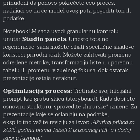
prinuđeni da ponovo pokrećete ceo proces,
nadajući se da će model ovog puta pogoditi ton ili
podatke.
NotebookLM sada uvodi granularnu kontrolu
unutar
Studio panela
. Umesto totalne
regeneracije, sada možete ciljati specifične slajdove
koristeći prirodni jezik. Možete zahtevati promenu
određene metrike, transformaciju liste u uporednu
tabelu ili promenu vizuelnog fokusa, dok ostatak
prezentacije ostaje netaknut.
Optimizacija procesa:
Tretirajte svoj inicijalni
prompt kao grubu skicu (storyboard). Kada dobijete
osnovnu strukturu, sprovedite „hirurške“ izmene. Za
prezentacije koje se oslanjaju na podatke,
eksplicitno vežite reviziju za izvor:
„Ažuriraj prihod za
2025. godinu prema Tabeli 2 iz izvornog PDF-a i dodaj
izvor u fusnotu.“