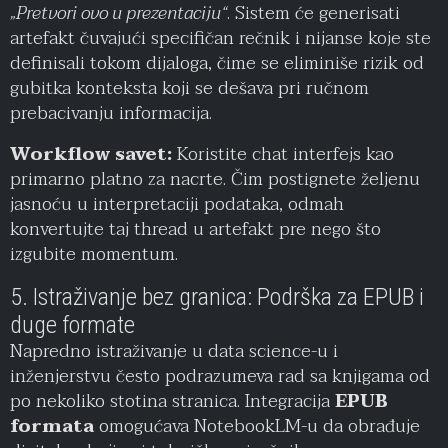
„Pretvori ovo u prezentaciju“
. Sistem će generisati
artefakt čuvajući specifičan rečnik i nijanse koje ste
definisali tokom dijaloga, čime se eliminiše rizik od
gubitka konteksta koji se dešava pri ručnom
prebacivanju informacija.
Workflow savet:
Koristite chat interfejs kao
primarno platno za nacrte. Čim postignete željenu
jasnoću u interpretaciji podataka, odmah
konvertujte taj thread u artefakt pre nego što
izgubite momentum.
5. Istraživanje bez granica: Podrška za EPUB i
duge formate
Napredno istraživanje u data science-u i
inženjerstvu često podrazumeva rad sa knjigama od
po nekoliko stotina stranica. Integracija
EPUB
formata
omogućava NotebookLM-u da obrađuje