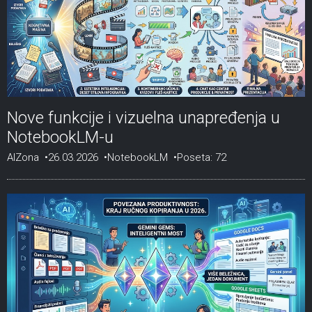
Nove funkcije i vizuelna unapređenja u
NotebookLM-u
AIZona
26.03.2026
NotebookLM
Poseta: 72