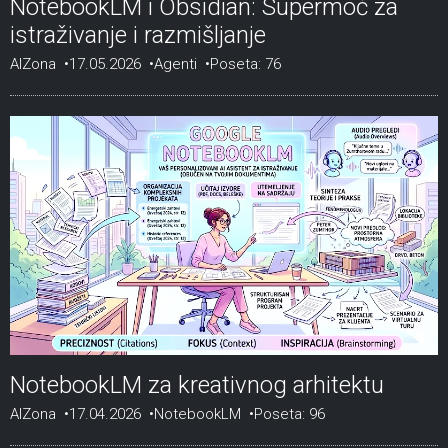
NotebookLM i Obsidian: Supermoć za
istraživanje i razmišljanje
AIZona
17.05.2026
Agenti
Poseta: 76
NotebookLM za kreativnog arhitektu
AIZona
17.04.2026
NotebookLM
Poseta: 96