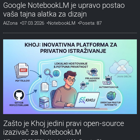
Google NotebookLM je upravo postao
vaša tajna alatka za dizajn
AIZona
07.03.2026
NotebookLM
Poseta: 87
Zašto je Khoj jedini pravi open-source
izazivač za NotebookLM