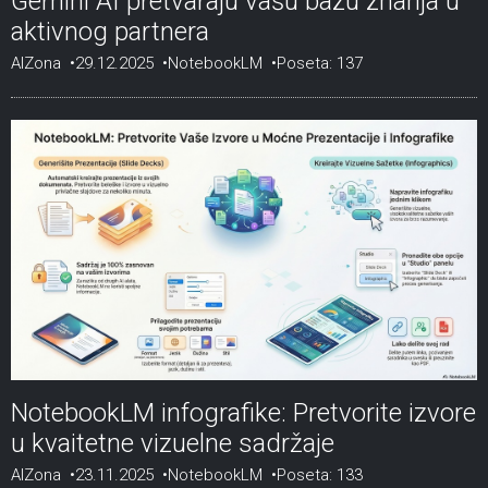
Gemini AI pretvaraju vašu bazu znanja u
aktivnog partnera
AIZona
29.12.2025
NotebookLM
Poseta: 137
NotebookLM infografike: Pretvorite izvore
u kvaitetne vizuelne sadržaje
AIZona
23.11.2025
NotebookLM
Poseta: 133