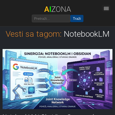
A
I
ZONA
Traži
Vesti sa tagom:
NotebookLM