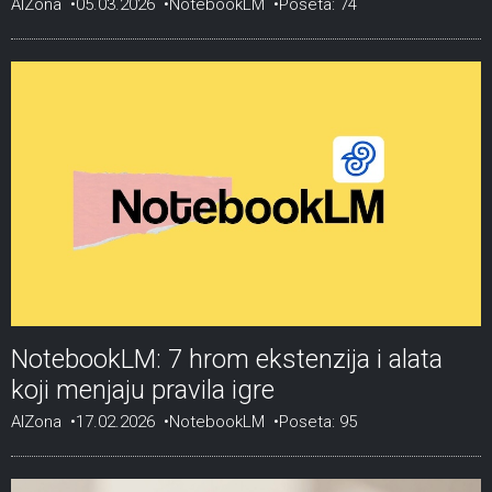
AIZona
05.03.2026
NotebookLM
Poseta: 74
NotebookLM: 7 hrom ekstenzija i alata
koji menjaju pravila igre
AIZona
17.02.2026
NotebookLM
Poseta: 95