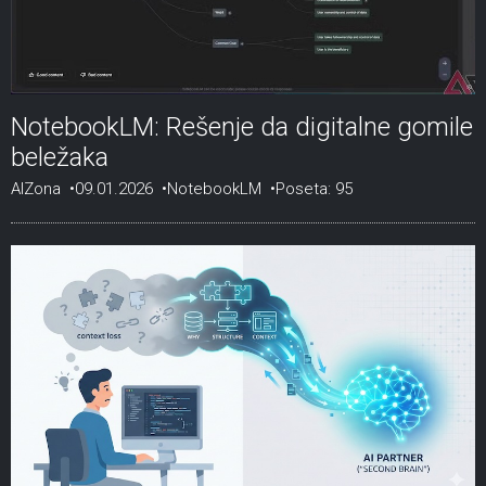
NotebookLM: Rešenje da digitalne gomile
beležaka
AIZona
09.01.2026
NotebookLM
Poseta: 95