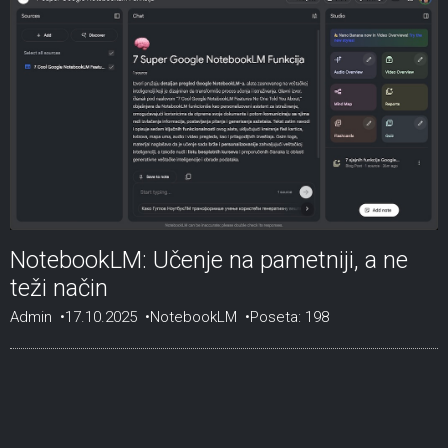
NotebookLM: Učenje na pametniji, a ne
teži način
Admin
17.10.2025
NotebookLM
Poseta: 198