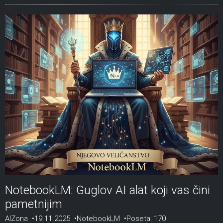
NotebookLM: Guglov AI alat koji vas čini
pametnijim
AIZona
19.11.2025
NotebookLM
Poseta: 170