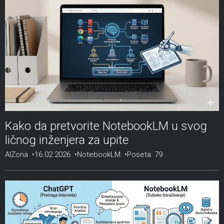
Kako da pretvorite NotebookLM u svog
ličnog inženjera za upite
AIZona
16.02.2026
NotebookLM
Poseta: 79