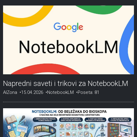
Napredni saveti i trikovi za NotebookLM
AIZona
15.04.2026
NotebookLM
Poseta: 81