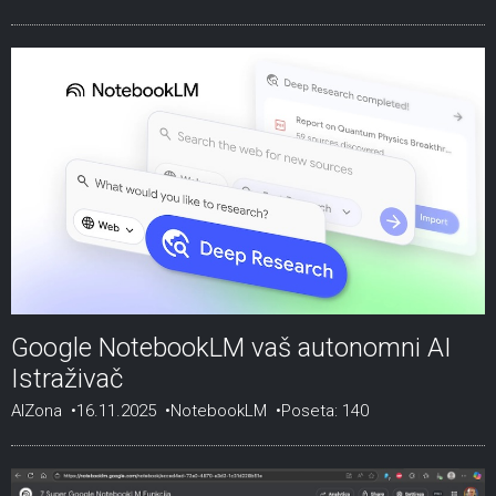
Google NotebookLM vaš autonomni AI
Istraživač
AIZona
16.11.2025
NotebookLM
Poseta: 140