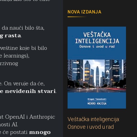
NOVA IZDANJA
da nauči bilo šta,
 rasta
.
veštine koje bi bilo
 learnings),
urzivnog
. On veruje da će,
e neviđenih stvari
.
ut OpenAI i Anthropic
Veštačka inteligencija:
osti AI.
Osnove i uvod u rad
e će postati
mnogo