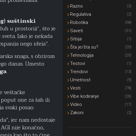
enim promenama.
Razno
(3)
Regulativa
(2)
ng) suštinski
Robotika
(58)
uh u prostoriji“, što je
Saveti
(31)
 sveta. Iako je nekada
Srbija
(1)
ompanija nego ideja".
Šta je/šta su?
(20)
narska snaga, s obzirom
Tehnologija
(20)
nego danas. Umesto
Testovi
(1)
aga
.
Trendovi
(13)
Umetnost
(9)
Vesti
(78)
te veštačke
Vibe kodiranje
(26)
 poput one za šah ili
Video
(17)
a svaki posao.
Zakoni
(2)
oda", jer nam nedostaje
, AGI nije konačno,
anja kao što to čine