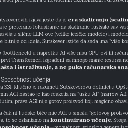
avljajući predviđanja o neviđenim ekonomskim i društv
tskeverovih izjava jeste da je
era skaliranja (scali
a je preterano fokusiranje na skaliranje „usisalo sav vazd
azvijaju slične LLM-ove (velike jezičke modele) i modele
nje bitnije od ideje, Sutskever ističe da sada ima "više k
 (bottleneck) u napretku AI više nisu GPU-ovi ili raču
i prvi Transformeri izgrađeni sa mnogo manje resursa 
ašta i istraživanje, a ne puka računarska sn
I: Sposobnost učenja
ja SSI, ključno je razumeti Sutskeverovu definiciju Opš
rmin AGI nastao je kao reakcija na "usku AI" (narrow AI),
utim, prava AGI nije gotov proizvod koji magično obavlj
a čak ni ljudsko biće nije AGI u smislu "gotovog proizv
a, te se oslanjamo na
kontinuirano učenje
. Stoga
posobnost učenja
—mogućnost istinskog generalizov