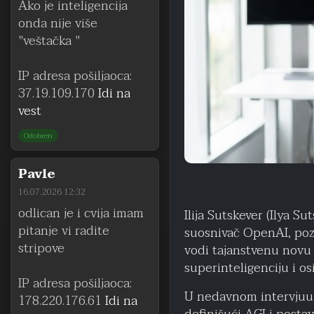
Ako je inteligencija
onda nije više
"veštačka "
IP adresa pošiljaoca:
37.19.109.170
Idi na
vest
Odobren
Pavle
16.07.2026 12:32
odlican je i cvija imam
Ilija Sutskever (Ilya S
pitanje vi radite
suosnivač OpenAI, pozn
stripove
vodi tajanstvenu novu k
superinteligenciju i o
IP adresa pošiljaoca:
U nedavnom intervjuu, 
178.220.176.61
Idi na