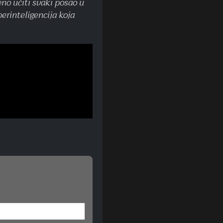
no učiti svaki posao u
erinteligencija koja