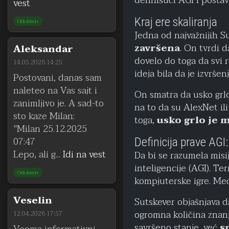
definišući AGI i post
vest
Kraj ere skaliranja
Odobren
Jedna od najvažnijih Su
završena
. On tvrdi d
Aleksandar
dovelo do toga da svi r
14.05.2026 14:25
ideja bila da je izvrše
Postovani, danas sam
naleteo na Vas sajt i
On smatra da usko grlo
zanimljivo je. A sad-to
na to da su AlexNet il
sto kaze Milan:
toga,
usko grlo je m
"Milan 25.12.2025
07:47
Definicija prave AG
Lepo, ali g...
Idi na vest
Da bi se razumela misi
inteligencije (AGI). Te
Odobren
kompjuterske igre. Međ
Veselin
Sutskever objašnjava d
ogromna količina znanj
12.04.2026 17:57
savršeno stanje, već
s