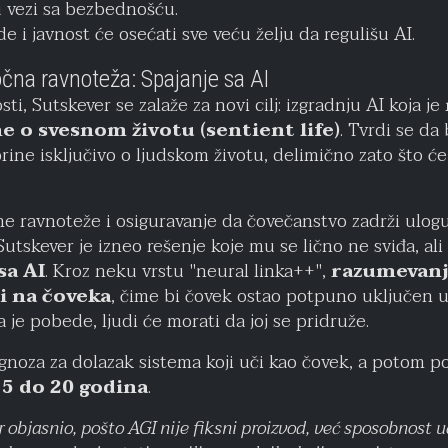
 vezi sa bezbednošću.
e i javnost će osećati sve veću želju da regulišu AI.
čna ravnoteža: Spajanje sa AI
, Sutskever se zalaže za novi cilj: izgradnju AI koja je
e o svesnom životu (sentient life)
. Tvrdi se da 
brine isključivo o ljudskom životu, delimično zato što ć
e ravnoteže i osiguravanje da čovečanstvo zadrži ulogu
tskever je izneo rešenje koje mu se lično ne sviđa, ali
sa AI
. Kroz neku vrstu "neural linka++",
razumevanje
i na čoveka
, čime bi čovek ostao potpuno uključen u 
je pobede, ljudi će morati da joj se pridruže.
gnoza za dolazak sistema koji uči kao čovek, a potom 
d
5 do 20 godina
.
er objasnio, pošto AGI nije fiksni proizvod, već sposobnost u