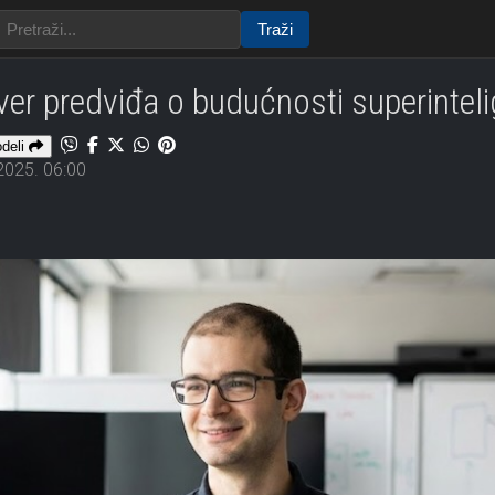
Traži
ever predviđa o budućnosti superinteli
odeli
2025. 06:00