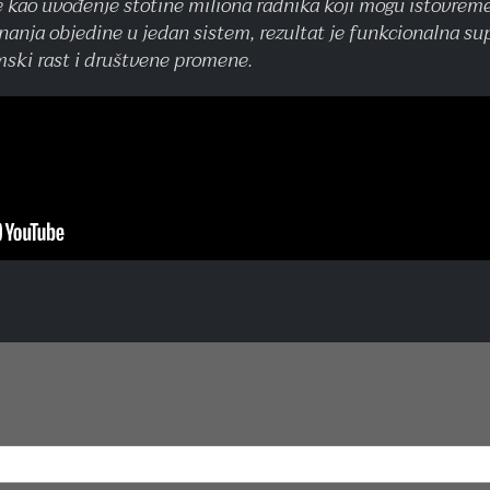
 kao uvođenje stotine miliona radnika koji mogu istovreme
nanja objedine u jedan sistem, rezultat je funkcionalna sup
ski rast i društvene promene.
vi mislite o ovome?