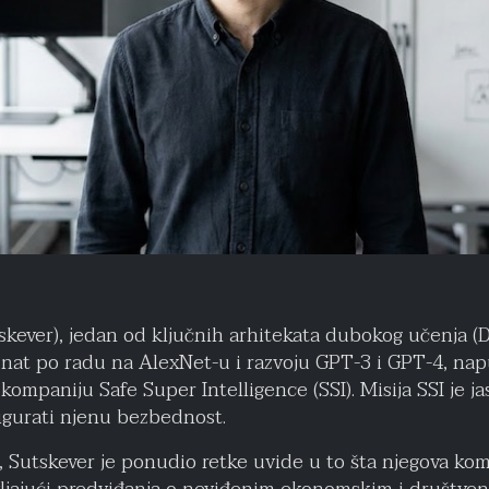
utskever), jedan od ključnih arhitekata dubokog učenja (
at po radu na AlexNet-u i razvoju GPT-3 i GPT-4, napus
ompaniju Safe Super Intelligence (SSI). Misija SSI je jas
sigurati njenu bezbednost.
Sutskever je ponudio retke uvide u to šta njegova kompa