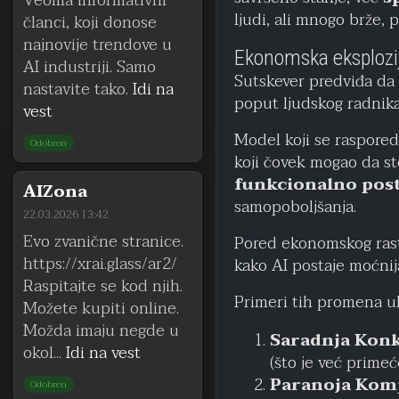
Veoma informativni
ljudi, ali mnogo brže, 
članci, koji donose
najnovije trendove u
Ekonomska eksplozi
AI industriji. Samo
Sutskever predviđa da 
nastavite tako.
Idi na
poput ljudskog radni
vest
Model koji se rasporedi
Odobren
koji čovek mogao da st
funkcionalno post
AIZona
samopoboljšanja.
22.03.2026 13:42
Evo zvanične stranice.
Pored ekonomskog rast
https://xrai.glass/ar2/
kako AI postaje moćnij
Raspitajte se kod njih.
Primeri tih promena uk
Možete kupiti online.
Možda imaju negde u
Saradnja Kon
okol...
Idi na vest
(što je već prime
Paranoja Komp
Odobren