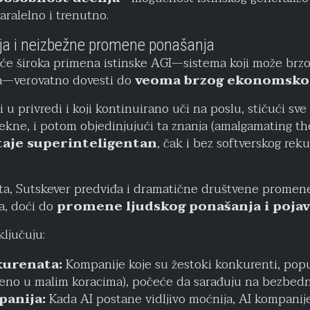
paralelno i trenutno.
ja i neizbežne promene ponašanja
će široka primena istinske AGI—sistema koji može brzo 
ka—verovatno dovesti do
veoma brzog ekonomskog
 u privredi i koji kontinuirano uči na poslu, stičući sve 
ekne, i potom objedinjujući ta znanja (amalgamating the
aje superinteligentan
, čak i bez softverskog rek
a, Sutskever predviđa i dramatične društvene promene
a, doći do
promene ljudskog ponašanja i pojav
ljučuju:
kurenata:
Kompanije koje su žestoki konkurenti, pop
ćeno u malim koracima), počeće da sarađuju na bezbedn
anija:
Kada AI postane vidljivo moćnija, AI kompanij