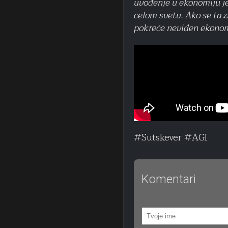
uvođenje u ekonomiju je
celom svetu. Ako se ta z
pokreće neviđen ekonom
#Sutskever #AGI
Komentari
Nema komentara. Šta 