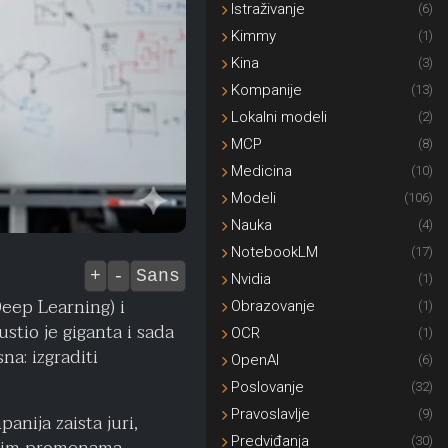
Istraživanje
(6)
Kimmy
(1)
Kina
(3)
Kompanije
(13)
Lokalni modeli
(2)
MCP
(8)
Medicina
(10)
Modeli
(106)
Nauka
(4)
NotebookLM
(17)
+
-
Sans
Nvidia
(1)
Deep Learning) i
Obrazovanje
(1)
tio je giganta i sada
OCR
(1)
na: izgraditi
OpenAI
(6)
Poslovanje
(32)
Pravoslavlje
(9)
nija zaista juri,
Predviđanja
(30)