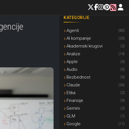
KATEGORIJE
gencije
Agenti
(82)
AI kompanije
(20)
Akademski krugovi
(2)
Analize
(14)
Apple
(4)
Audio
(5)
Bezbednost
(9)
Claude
(26)
Etika
(2)
Finansije
(9)
Gemini
(2)
GLM
(1)
Google
(11)