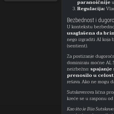
paranoičnije
u
Regulacija:
Vlad
Bezbednost i dugoro
U kontekstu bezbednosti
usaglašena da brin
nego izgraditi AI koja 
(sentient).
Za postizanje dugoročn
dominiraju moćne AI, Su
neizbežno:
spajanje 
prenosilo u celost
rešava. Ako ne mogu da 
Sutskeverova lična pro
kreće se u rasponu o
Kao što je Ilija Sutskev