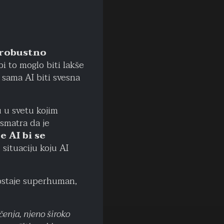
robustno
bi to moglo biti lakše
e sama AI biti svesna
 u svetu kojim
 smatra da je
 AI bi se
situaciju koju AI
postaje superhuman,
čenja, njeno široko