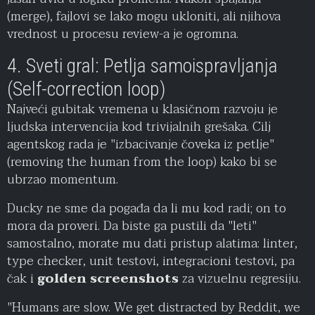
(merge), fajlovi se lako mogu ukloniti, ali njihova
vrednost u procesu review-a je ogromna.
4. Sveti gral: Petlja samoispravljanja
(Self-correction loop)
Najveći gubitak vremena u klasičnom razvoju je
ljudska intervencija kod trivijalnih grešaka. Cilj
agentskog rada je "izbacivanje čoveka iz petlje"
(removing the human from the loop) kako bi se
ubrzao momentum.
Ducky ne sme da pogađa da li mu kod radi; on to
mora da proveri. Da biste ga pustili da "leti"
samostalno, morate mu dati pristup alatima: linter,
type checker, unit testovi, integracioni testovi, pa
čak i
golden screenshots
za vizuelnu regresiju.
"Humans are slow. We get distracted by Reddit, we