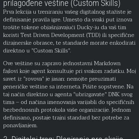
prilagođene veštine (Custom Skills)
Prva lekcija u treniranju vašeg digitalnog stažiste je
definisanje pravila igre. Umesto da svaki put iznova
trošite tokene objašnjavajući Ducky-ju da vaš tim
koristi Test Driven Development (TDD) ili specifične
dizajnerske obrasce, te standarde morate enkodirati
direktno u "Custom Skills".
Ove veštine su zapravo jednostavni Markdown
fajlovi koje agent konsultuje pri svakom zadatku. Moj
savet iz "rovova" je jasan: nemojte preuzimati
generičke veštine sa interneta. Pišite sopstvene. Na
taj način direktno u agenta "ubrizgavate" DNK svog
tima – od načina imenovanja varijabli do specifičnih
bezbednosnih protokola vaše organizacije. Jednom
definisano, postaje trajni standard bez potrebe za
ponavljanjem.