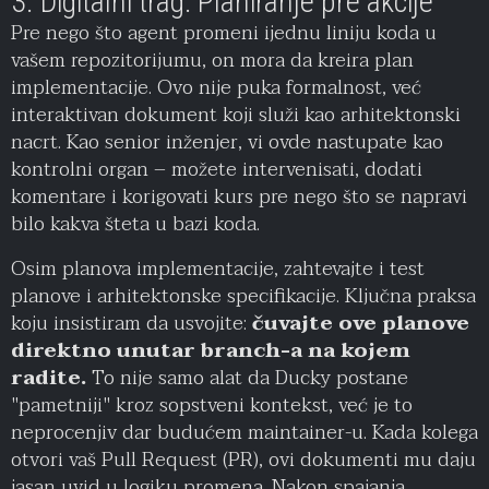
3. Digitalni trag: Planiranje pre akcije
Pre nego što agent promeni ijednu liniju koda u
vašem repozitorijumu, on mora da kreira plan
implementacije. Ovo nije puka formalnost, već
interaktivan dokument koji služi kao arhitektonski
nacrt. Kao senior inženjer, vi ovde nastupate kao
kontrolni organ – možete intervenisati, dodati
komentare i korigovati kurs pre nego što se napravi
bilo kakva šteta u bazi koda.
Osim planova implementacije, zahtevajte i test
planove i arhitektonske specifikacije. Ključna praksa
koju insistiram da usvojite:
čuvajte ove planove
direktno unutar branch-a na kojem
radite.
To nije samo alat da Ducky postane
"pametniji" kroz sopstveni kontekst, već je to
neprocenjiv dar budućem maintainer-u. Kada kolega
otvori vaš Pull Request (PR), ovi dokumenti mu daju
jasan uvid u logiku promena. Nakon spajanja