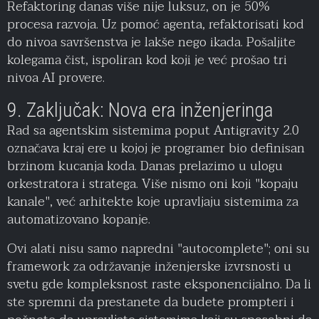
Refaktoring danas više nije luksuz, on je 50%
procesa razvoja. Uz pomoć agenta, refaktorisati kod
do nivoa savršenstva je lakše nego ikada. Pošaljite
kolegama čist, ispoliran kod koji je već prošao tri
nivoa AI provere.
9. Zaključak: Nova era inženjeringa
Rad sa agentskim sistemima poput Antigravity 2.0
označava kraj ere u kojoj je programer bio definisan
brzinom kucanja koda. Danas prelazimo u ulogu
orkestratora i stratega. Više nismo oni koji "kopaju
kanale", već arhitekte koje upravljaju sistemima za
automatizovano kopanje.
Ovi alati nisu samo napredni "autocomplete"; oni su
framework za održavanje inženjerske izvrsnosti u
svetu gde kompleksnost raste eksponencijalno. Da li
ste spremni da prestanete da budete prompteri i