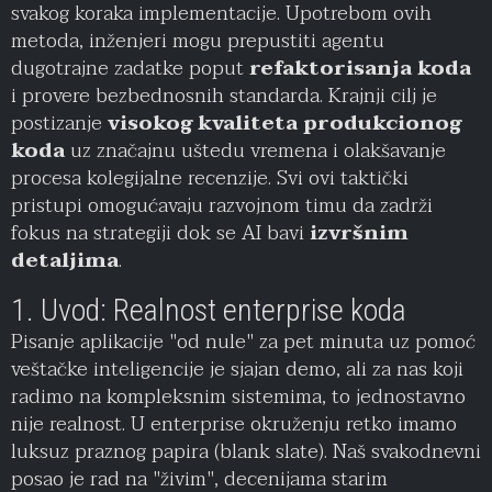
svakog koraka implementacije. Upotrebom ovih
metoda, inženjeri mogu prepustiti agentu
dugotrajne zadatke poput
refaktorisanja koda
i provere bezbednosnih standarda. Krajnji cilj je
postizanje
visokog kvaliteta produkcionog
koda
uz značajnu uštedu vremena i olakšavanje
procesa kolegijalne recenzije. Svi ovi taktički
pristupi omogućavaju razvojnom timu da zadrži
fokus na strategiji dok se AI bavi
izvršnim
detaljima
.
1. Uvod: Realnost enterprise koda
Pisanje aplikacije "od nule" za pet minuta uz pomoć
veštačke inteligencije je sjajan demo, ali za nas koji
radimo na kompleksnim sistemima, to jednostavno
nije realnost. U enterprise okruženju retko imamo
luksuz praznog papira (blank slate). Naš svakodnevni
posao je rad na "živim", decenijama starim