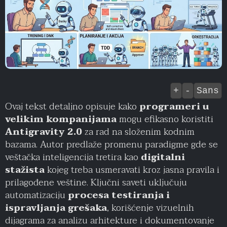
+
-
Sans
Ovaj tekst detaljno opisuje kako
programeri u
velikim kompanijama
mogu efikasno koristiti
Antigravity 2.0
za rad na složenim kodnim
bazama. Autor predlaže promenu paradigme gde se
veštačka inteligencija tretira kao
digitalni
stažista
kojeg treba usmeravati kroz jasna pravila i
prilagođene veštine. Ključni saveti uključuju
automatizaciju
procesa testiranja i
ispravljanja grešaka
, korišćenje vizuelnih
dijagrama za analizu arhitekture i dokumentovanje