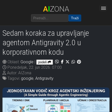
A
I
ZONA
Traži
Sedam koraka za upravljanje
agentom Antigravity 2.0 u
korporativnom kodu
Oblast:
Google
|
podeli
Ponedeljak, 22. jun 2026. 07:00
Autor: AIZona
Tagovi:
google
,
Antigravity