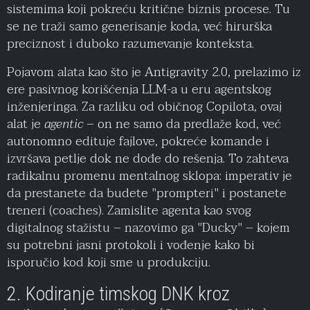
sistemima koji pokreću kritične biznis procese. Tu
se ne traži samo generisanje koda, već hirurška
preciznost i duboko razumevanje konteksta.
Pojavom alata kao što je Antigravity 2.0, prelazimo iz
ere pasivnog korišćenja LLM-a u eru agentskog
inženjeringa. Za razliku od običnog Copilota, ovaj
alat je
agentic
– on ne samo da predlaže kod, već
autonomno edituje fajlove, pokreće komande i
izvršava petlje dok ne dođe do rešenja. To zahteva
radikalnu promenu mentalnog sklopa: imperativ je
da prestanete da budete "prompteri" i postanete
treneri (coaches). Zamislite agenta kao svog
digitalnog stažistu – nazovimo ga "Ducky" – kojem
su potrebni jasni protokoli i vođenje kako bi
isporučio kod koji sme u produkciju.
2. Kodiranje timskog DNK kroz