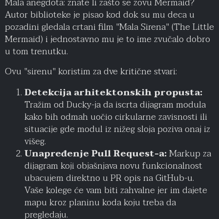
Mala anegdota: znate li zašto se zovu Mermaid?
Autor biblioteke je pisao kod dok su mu deca u
pozadini gledala crtani film "Mala Sirena" (The Little
Mermaid) i jednostavno mu je to ime zvučalo dobro
u tom trenutku.
Ovu "sirenu" koristim za dve kritične stvari:
Detekcija arhitektonskih propusta:
Tražim od Ducky-ja da iscrta dijagram modula
kako bih odmah uočio cirkularne zavisnosti ili
situacije gde modul iz nižeg sloja poziva onaj iz
višeg.
Unapređenje Pull Request-a:
Markup za
dijagram koji objašnjava novu funkcionalnost
ubacujem direktno u PR opis na GitHub-u.
Vaše kolege će vam biti zahvalne jer im dajete
mapu kroz planinu koda koju treba da
pregledaju.