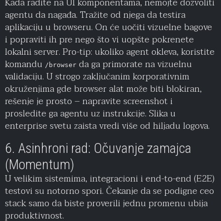
Kada radite na UI komponentama, nemojte dozvoliti
agentu da nagađa. Tražite od njega da testira
aplikaciju u browseru. On će uočiti vizuelne bagove
i popraviti ih pre nego što vi uopšte pokrenete
lokalni server. Pro-tip: ukoliko agent okleva, koristite
komandu
da ga primorate na vizuelnu
/browser
validaciju. U strogo zaključanim korporativnim
okruženjima gde browser alat može biti blokiran,
rešenje je prosto – napravite screenshot i
prosledite ga agentu uz instrukcije. Slika u
enterprise svetu zaista vredi više od hiljadu logova.
6. Asinhroni rad: Očuvanje zamajca
(Momentum)
U velikim sistemima, integracioni i end-to-end (E2E)
testovi su notorno spori. Čekanje da se podigne ceo
stack samo da biste proverili jednu promenu ubija
produktivnost.