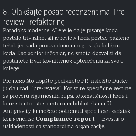
8. Olakšajte posao recenzentima: Pre-
review i refaktoring
Paradoks moderne AI ere je da je pisanje koda
postalo trivijalno, ali je review koda postao pakleno
težak jer sada proizvodimo mnogo veću količinu
koda. Kao senior inženjer, ne smete dozvoliti da
postanete izvor kognitivnog opterećenja za svoje
kolege.
Pre nego što uopšte podignete PR, naložite Ducky-
ju da uradi "pre-review". Koristite specifične veštine
za proveru sigurnosnih rupa, idiomatičnosti koda i
konzistentnosti sa internim bibliotekama. U
Antigravity-ju možete pokrenuti specifičan zadatak
koji generiše
Compliance report
– izveštaj o
usklađenosti sa standardima organizacije.