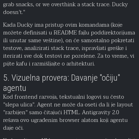
grab snacks, or we overthink a stack trace. Ducky
doesn't."
Kada Ducky ima pristup ovim komandama (koje
možete definisati u README fajlu poddirektorijuma
ili unutar same veštine), on će samostalno pokretati
testove, analizirati stack trace, ispravljati greške i
iterirati sve dok testovi ne pozelene. Za to vreme, vi
pijte kafu i razmišljajte o arhitekturi.
5. Vizuelna provera: Davanje "očiju"
agentu
Kod frontend razvoja, tekstualni logovi su često
"slepa ulica". Agent ne može da oseti da li je layout
"razbijen" samo čitajući HTML. Antigravity 2.0
rešava ovo ugrađenim browser alatom koji agentu
daje oči.