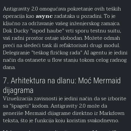
Antigravity 2.0 omogućava pokretanje ovih teških
operacija kao
async
zadataka u pozadini. To je
ključno za održavanje vašeg inženjerskog zamajca.
Dok Ducky "ispod haube" vrti sporu testnu suitu,
vaš radni prostor ostaje slobodan. Možete odmah
preći na sledeći task ili refaktorisati drugi modul.
Delegiranje "teškog fizičkog rada" AI agentu je jedini
način da ostanete u flow stanju tokom celog radnog
dana.
7. Arhitektura na dlanu: Moć Mermaid
dijagrama
Vizuelizacija zavisnosti je jedini način da se izborite
sa "špageti" kodom. Antigravity 2.0 može da
generiše Mermaid dijagrame direktno iz Markdown
teksta, što je funkcija koju koristim svakodnevno.