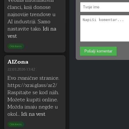
Veoma informativni
članci, koji donose
najnovije trendove u
AI industriji. Samo
nastavite tako.
Idi na
vest
Odobren
Pošalji komentar
AIZona
22.03.2026 13:42
Evo zvanične stranice.
https://xrai.glass/ar2/
Raspitajte se kod njih.
Možete kupiti online.
Možda imaju negde u
okol...
Idi na vest
Odobren