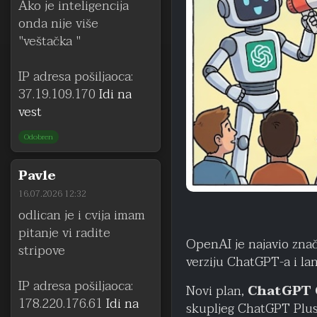
Ako je inteligencija
onda nije više
"veštačka "
IP adresa pošiljaoca:
37.19.109.170
Idi na
vest
Odobren
Pavle
16.07.2026 12:32
odlican je i cvija imam
pitanje vi radite
OpenAI je najavio zn
stripove
verziju ChatGPT-a i la
IP adresa pošiljaoca:
Novi plan,
ChatGPT
178.220.176.61
Idi na
skupljeg ChatGPT Plus 