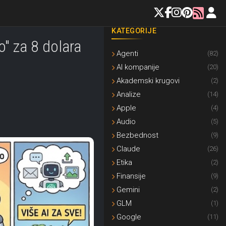
KATEGORIJE
o" za 8 dolara
Agenti
(82)
AI kompanije
(20)
Akademski krugovi
(2)
Analize
(14)
Apple
(4)
Audio
(5)
Bezbednost
(9)
Claude
(26)
Etika
(2)
Finansije
(9)
Gemini
(2)
GLM
(1)
Google
(11)