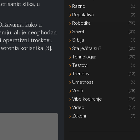
risanje slika, u
Razno
(3)
Regulativa
(2)
Državama, kako u
Robotika
(58)
niju, ali je neophodan
Saveti
(31)
 operativni troškovi.
Srbija
(1)
verenja korisnika [3].
Šta je/šta su?
(20)
Tehnologija
(20)
Testovi
(1)
Trendovi
(13)
Umetnost
(9)
Vesti
(78)
Vibe kodiranje
(26)
Video
(17)
Zakoni
(2)