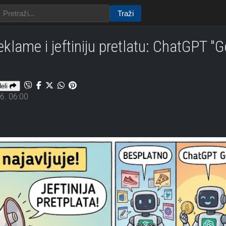
Traži
klame i jeftiniju pretlatu: ChatGPT "G
eli
6. 06:00