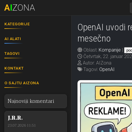
A
I
ZONA
KATEGORIJE
OpenAI uvodi re
mesečno
AI ALATI
Oblast:
Kompanije
|
pod
TAGOVI
Četvrtak, 22. januar 202
Autor: AIZona
KONTAKT
Tagovi:
OpenAI
O SAJTU AIZONA
Najnoviji komentari
J.R.R.
23.07.2026 11:51