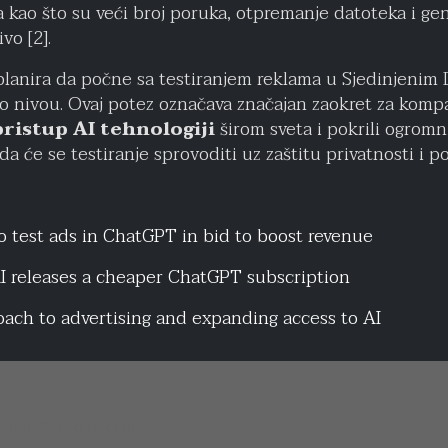
kao što su veći broj poruka, otpremanje datoteka i gene
vo [2].
lanira da počne sa testiranjem reklama u Sjedinjenim 
o nivou. Ovaj potez označava značajan zaokret za kompa
pristup AI tehnologiji
širom sveta i pokrili ogromni
da će se testiranje sprovoditi uz zaštitu privatnosti i po
o test ads in ChatGPT in bid to boost revenue
 releases a cheaper ChatGPT subscription
ach to advertising and expanding access to AI
vi mislite o ovome?