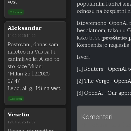
vest
popularnim funkcijama 
odnosu na besplatni ni
Odobren
Istovremeno, OpenAI p
Aleksandar
besplatnom, tako i u G
14.05.2026 14:25
kako bi se
proširio 
Postovani, danas sam
Kompanija je naglasila 
naleteo na Vas sajt i
Izvori:
zanimljivo je. A sad-to
sto kaze Milan:
[1]
Reuters - OpenAI t
"Milan 25.12.2025
07:47
[2]
The Verge - OpenAI
Lepo, ali g...
Idi na vest
[3]
OpenAI - Our appro
Odobren
Veselin
Komentari
12.04.2026 17:57
Nema komentara. Šta 