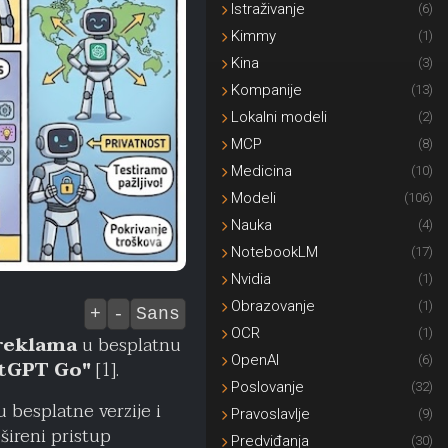
Istraživanje
(6)
Kimmy
(1)
Kina
(3)
Kompanije
(13)
Lokalni modeli
(2)
MCP
(8)
Medicina
(10)
Modeli
(106)
Nauka
(4)
NotebookLM
(17)
Nvidia
(1)
Obrazovanje
(1)
+
-
Sans
OCR
(1)
reklama
u besplatnu
OpenAI
(6)
tGPT Go"
[1].
Poslovanje
(32)
u besplatne verzije i
Pravoslavlje
(9)
šireni pristup
Predviđanja
(30)