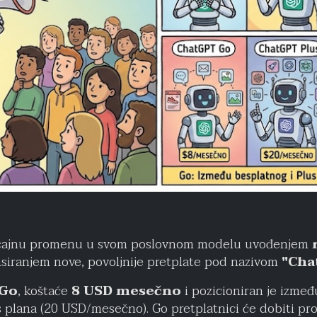
ačajnu promenu u svom poslovnom modelu uvođenjem
nsiranjem nove, povoljnije pretplate pod nazivom
"Cha
 Go
, koštaće
8 USD mesečno
i pozicioniran je izmeđ
plana (20 USD/mesečno). Go pretplatnici će dobiti pro