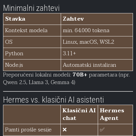
Minimalni zahtevi
Stavka
Zahtev
Kontekst modela
min. 64.000 tokena
OS
Linux, macOS, WSL2
Python
3.11+
Node.js
Automatski instaliran
Preporučeni lokalni modeli:
70B+
parametara (npr.
Qwen 2.5, Llama 3, Gemma 4)
Hermes vs. klasični AI asistenti
Klasični AI
Hermes
chat
Agent
Pamti prošle sesije
❌
✅