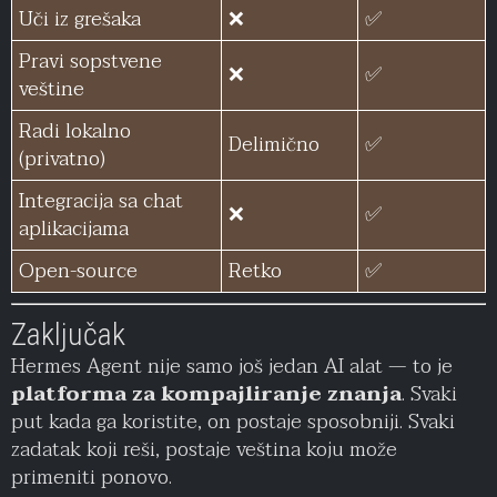
Uči iz grešaka
❌
✅
Pravi sopstvene
❌
✅
veštine
Radi lokalno
Delimično
✅
(privatno)
Integracija sa chat
❌
✅
aplikacijama
Open-source
Retko
✅
Zaključak
Hermes Agent nije samo još jedan AI alat — to je
platforma za kompajliranje znanja
. Svaki
put kada ga koristite, on postaje sposobniji. Svaki
zadatak koji reši, postaje veština koju može
primeniti ponovo.