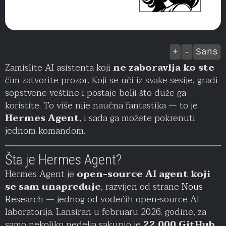
+
-
Sans
Zamislite AI asistenta koji
ne zaboravlja ko ste
čim zatvorite prozor. Koji se uči iz svake sesije, gradi
sopstvene veštine i postaje bolji što duže ga
koristite. To više nije naučna fantastika — to je
Hermes Agent
, i sada ga možete pokrenuti
jednom komandom.
Šta je Hermes Agent?
Hermes Agent je
open-source AI agent koji
se sam unapređuje
, razvijen od strane
Nous
Research
— jednog od vodećih open-source AI
laboratorija. Lansiran u februaru 2026. godine, za
samo nekoliko nedelja sakupio je
22.000 GitHub