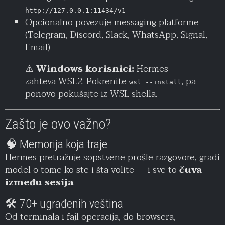
http://127.0.0.1:11434/v1
Opcionalno povezuje messaging platforme
(Telegram, Discord, Slack, WhatsApp, Signal,
Email)
⚠️
Windows korisnici:
Hermes
zahteva WSL2. Pokrenite
, pa
wsl --install
ponovo pokušajte iz WSL shella.
Zašto je ovo važno?
🧠 Memorija koja traje
Hermes pretražuje sopstvene prošle razgovore, gradi
model o tome ko ste i šta volite — i sve to
čuva
između sesija
.
🛠️ 70+ ugrađenih veština
Od terminala i fajl operacija, do browsera,