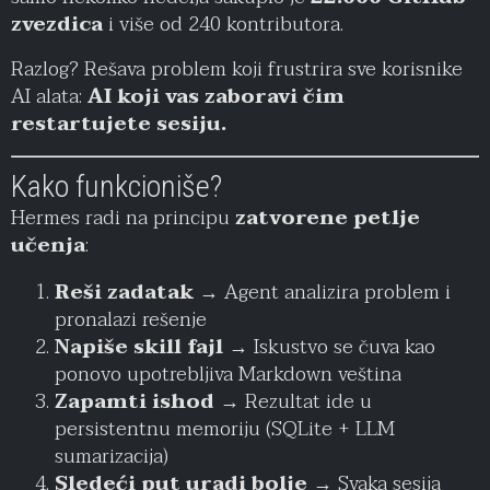
zvezdica
i više od 240 kontributora.
Razlog? Rešava problem koji frustrira sve korisnike
AI alata:
AI koji vas zaboravi čim
restartujete sesiju.
Kako funkcioniše?
Hermes radi na principu
zatvorene petlje
učenja
:
Reši zadatak
→ Agent analizira problem i
pronalazi rešenje
Napiše skill fajl
→ Iskustvo se čuva kao
ponovo upotrebljiva Markdown veština
Zapamti ishod
→ Rezultat ide u
persistentnu memoriju (SQLite + LLM
sumarizacija)
Sledeći put uradi bolje
→ Svaka sesija