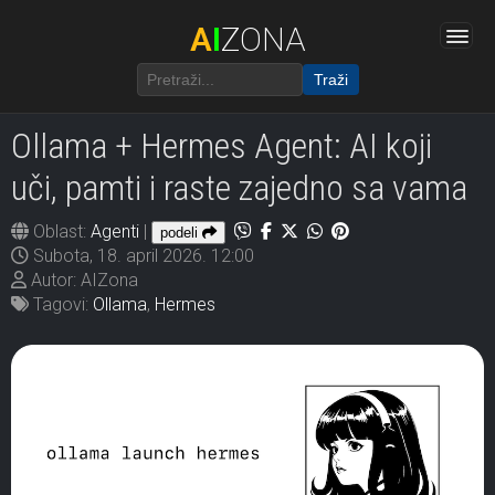
A
I
ZONA
Traži
Ollama + Hermes Agent: AI koji
uči, pamti i raste zajedno sa vama
Oblast:
Agenti
|
podeli
Subota, 18. april 2026. 12:00
Autor: AIZona
Tagovi:
Ollama
,
Hermes