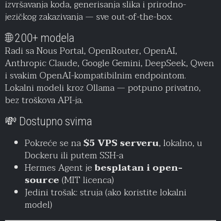
izvršavanja koda, generisanja slika i prirodno-
jezičkog zakazivanja — sve out-of-the-box.
🌐 200+ modela
Radi sa Nous Portal, OpenRouter, OpenAI,
Anthropic Claude, Google Gemini, DeepSeek, Qwen
i svakim OpenAI-kompatibilnim endpointom.
Lokalni modeli kroz Ollama — potpuno privatno,
bez troškova API-ja.
💸 Dostupno svima
Pokreće se na
$5 VPS serveru
, lokalno, u
Dockeru ili putem SSH-a
Hermes Agent je
besplatan i open-
source
(MIT licenca)
Jedini trošak: struja (ako koristite lokalni
model)