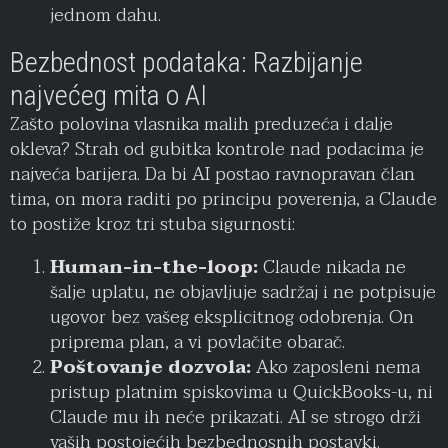
jednom dahu.
Bezbednost podataka: Razbijanje
najvećeg mita o AI
Zašto polovina vlasnika malih preduzeća i dalje
okleva? Strah od gubitka kontrole nad podacima je
najveća barijera. Da bi AI postao ravnopravan član
tima, on mora raditi po principu poverenja, a Claude
to postiže kroz tri stuba sigurnosti:
Human-in-the-loop:
Claude nikada ne
šalje uplatu, ne objavljuje sadržaj i ne potpisuje
ugovor bez vašeg eksplicitnog odobrenja. On
priprema plan, a vi povlačite obarač.
Poštovanje dozvola:
Ako zaposleni nema
pristup platnim spiskovima u QuickBooks-u, ni
Claude mu ih neće prikazati. AI se strogo drži
vaših postojećih bezbednosnih postavki.