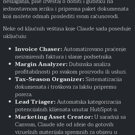
neslaganja, piše izveštaj o dobiti i gubitku na
jednostavnom jeziku i priprema paket dokumenata
koji možete odmah proslediti svom računovođi.
Neke od ključnih veština koje Claude sada poseduje
uključuju:
Invoice Chaser:
Automatizovano praćenje
neizmirenih faktura i slanje podsetnika.
Margin Analyzer:
Dubinska analiza
profitabilnosti po svakom proizvodu ili usluzi.
Tax-Season Organizer:
Sistematizacija
dokumenata i troškova za lakšu pripremu
poreza.
Lead Triager:
Automatska kategorizacija
potencijalnih klijenata unutar HubSpot-a.
Marketing Asset Creator:
U saradnji sa
Canvom, Claude ide od ideje do gotovih
vizuelnih materijala spremnih za objavu u