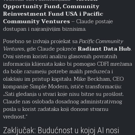
Opportunity Fund, Community
Reinvestment Fund USA i Pacific
Community Ventures
– Claude postaje
dostupan i najranjivijim biznisima.
Posebno se izdvaja projekat sa
Pacific Community
Ventures
, gde Claude pokreće
Radiant Data Hub
.
Ovaj sistem koristi analizu glasovnih povratnih
informacija klijenata kako bi pomogao CDFI mrežama
da bolje razumeju potrebe malih preduzeća i
olakšaju im pristup kapitalu. Mike Beckham, CEO
kompanije Simple Modern, ističe transformaciju:
„Sati gledanja u stvari koje nisu bitne su prošlost.
Claude nas oslobađa dosadnog administrativnog
posla u korist zadataka koji donose stvarnu
vrednost.“
Zaključak: Budućnost u kojoj AI nosi