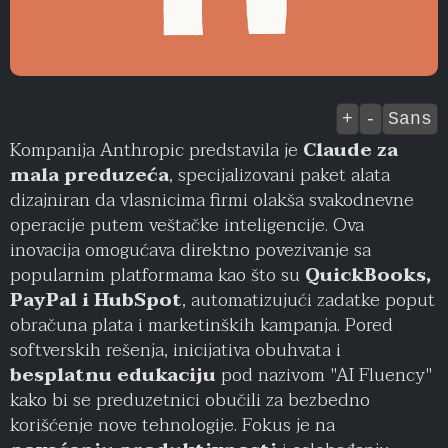
+
-
Sans
Kompanija Anthropic predstavila je
Claude za
mala preduzeća
, specijalizovani paket alata
dizajniran da vlasnicima firmi olakša svakodnevne
operacije putem veštačke inteligencije. Ova
inovacija omogućava direktno povezivanje sa
popularnim platformama kao što su
QuickBooks,
PayPal i HubSpot
, automatizujući zadatke poput
obračuna plata i marketinških kampanja. Pored
softverskih rešenja, inicijativa obuhvata i
besplatnu edukaciju
pod nazivom "AI Fluency"
kako bi se preduzetnici obučili za bezbedno
korišćenje nove tehnologije. Fokus je na