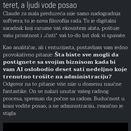
teret, a ljudi vode posao
Claude za mala preduzeća nije samo nadogradnja
softvera; to je nova filozofija rada. To je digitalni
saradnik koji razume vaš ekosistem alata, poštuje
vašu privatnost i „čisti“ vaš to-do list dok vi spavate.
Kao analitičar, ali i entuzijasta, postavljam vam jedno
provokativno pitanje:
Šta biste sve mogli da
postignete sa svojim biznisom kada bi
vam AI oslobodio deset sati nedeljno koje
trenutno trošite na administraciju?
Odgovor na to pitanje više nije u domenu naučne
fantastike. On se nalazi unutar vašeg radnog
procesa, spreman da počne sa radom. Budućnost u
kojoj vodite posao, a ne administraciju, zvanično je
stigla.