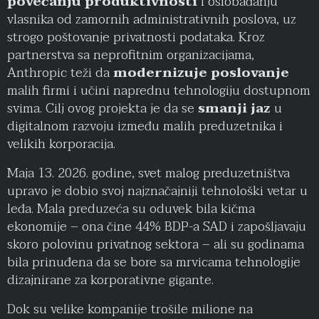
povećanju produktivnosti
i oslobađanju
vlasnika od zamornih administrativnih poslova, uz
strogo poštovanje privatnosti podataka. Kroz
partnerstva sa neprofitnim organizacijama,
Anthropic teži da
modernizuje poslovanje
malih firmi i učini naprednu tehnologiju dostupnom
svima. Cilj ovog projekta je da se
smanji jaz
u
digitalnom razvoju između malih preduzetnika i
velikih korporacija.
Maja 13. 2026. godine, svet malog preduzetništva
upravo je dobio svoj najznačajniji tehnološki vetar u
leđa. Mala preduzeća su oduvek bila kičma
ekonomije – ona čine 44% BDP-a SAD i zapošljavaju
skoro polovinu privatnog sektora – ali su godinama
bila prinuđena da se bore sa mrvicama tehnologije
dizajnirane za korporativne gigante.
Dok su velike kompanije trošile milione na