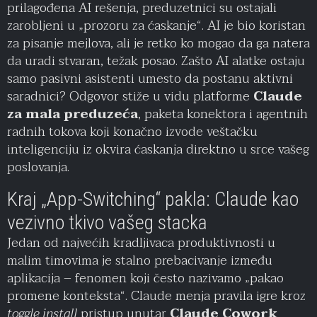
prilagođena AI rešenja, preduzetnici su ostajali
zarobljeni u „prozoru za ćaskanje“. AI je bio koristan
za pisanje mejlova, ali je retko ko mogao da ga natera
da uradi stvaran, težak posao. Zašto AI alatke ostaju
samo pasivni asistenti umesto da postanu aktivni
saradnici? Odgovor stiže u vidu platforme
Claude
za mala preduzeća
, paketa konektora i agentnih
radnih tokova koji konačno izvode veštačku
inteligenciju iz okvira ćaskanja direktno u srce vašeg
poslovanja.
Kraj „App-Switching“ pakla: Claude kao
vezivno tkivo vašeg stacka
Jedan od najvećih kradljivaca produktivnosti u
malim timovima je stalno prebacivanje između
aplikacija – fenomen koji često nazivamo „pakao
promene konteksta“. Claude menja pravila igre kroz
toggle install
pristup unutar
Claude Cowork