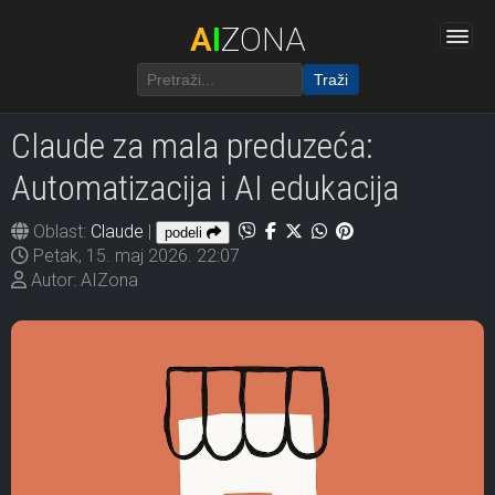
A
I
ZONA
Traži
Claude za mala preduzeća:
Automatizacija i AI edukacija
Oblast:
Claude
|
podeli
Petak, 15. maj 2026. 22:07
Autor: AIZona