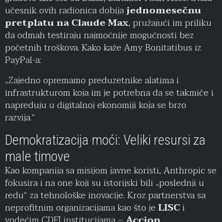
učesnik ovih radionica dobija
jednomesečnu
pretplatu na Claude Max
, pružajući im priliku
da odmah testiraju najmoćnije mogućnosti bez
početnih troškova. Kako kaže Amy Bonitatibus iz
PayPal-a:
„Zajedno opremamo preduzetnike alatima i
infrastrukturom koja im je potrebna da se takmiče i
napreduju u digitalnoj ekonomiji koja se brzo
razvija.“
Demokratizacija moći: Veliki resursi za
male timove
Kao kompanija sa misijom javne koristi, Anthropic se
fokusira i na one koji su istorijski bili „poslednji u
redu“ za tehnološke inovacije. Kroz partnerstva sa
neprofitnim organizacijama kao što je
LISC
i
vodećim CDFI institucijama –
Accion