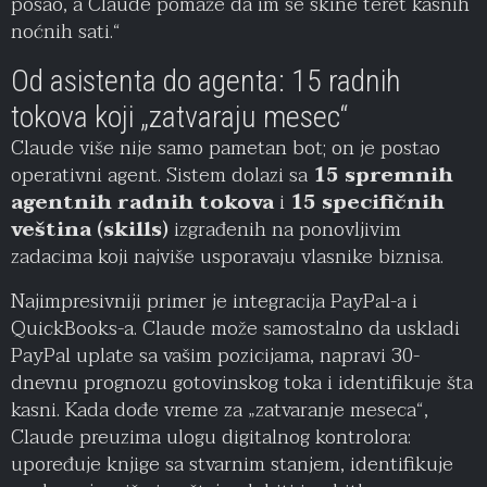
posao, a Claude pomaže da im se skine teret kasnih
noćnih sati.“
Od asistenta do agenta: 15 radnih
tokova koji „zatvaraju mesec“
Claude više nije samo pametan bot; on je postao
operativni agent. Sistem dolazi sa
15 spremnih
agentnih radnih tokova
i
15 specifičnih
veština (skills)
izgrađenih na ponovljivim
zadacima koji najviše usporavaju vlasnike biznisa.
Najimpresivniji primer je integracija PayPal-a i
QuickBooks-a. Claude može samostalno da uskladi
PayPal uplate sa vašim pozicijama, napravi 30-
dnevnu prognozu gotovinskog toka i identifikuje šta
kasni. Kada dođe vreme za „zatvaranje meseca“,
Claude preuzima ulogu digitalnog kontrolora:
upoređuje knjige sa stvarnim stanjem, identifikuje