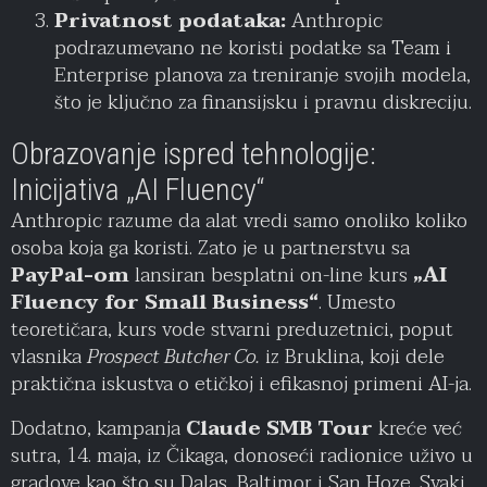
Privatnost podataka:
Anthropic
podrazumevano ne koristi podatke sa Team i
Enterprise planova za treniranje svojih modela,
što je ključno za finansijsku i pravnu diskreciju.
Obrazovanje ispred tehnologije:
Inicijativa „AI Fluency“
Anthropic razume da alat vredi samo onoliko koliko
osoba koja ga koristi. Zato je u partnerstvu sa
PayPal-om
lansiran besplatni on-line kurs
„AI
Fluency for Small Business“
. Umesto
teoretičara, kurs vode stvarni preduzetnici, poput
vlasnika
Prospect Butcher Co.
iz Bruklina, koji dele
praktična iskustva o etičkoj i efikasnoj primeni AI-ja.
Dodatno, kampanja
Claude SMB Tour
kreće već
sutra, 14. maja, iz Čikaga, donoseći radionice uživo u
gradove kao što su Dalas, Baltimor i San Hoze. Svaki