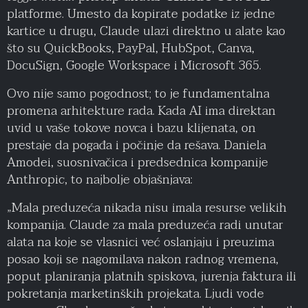
platforme. Umesto da kopirate podatke iz jedne
kartice u drugu, Claude ulazi direktno u alate kao
što su QuickBooks, PayPal, HubSpot, Canva,
DocuSign, Google Workspace i Microsoft 365.
Ovo nije samo pogodnost; to je fundamentalna
promena arhitekture rada. Kada AI ima direktan
uvid u vaše tokove novca i bazu klijenata, on
prestaje da pogađa i počinje da rešava. Daniela
Amodei, suosnivačica i predsednica kompanije
Anthropic, to najbolje objašnjava:
„Mala preduzeća nikada nisu imala resurse velikih
kompanija. Claude za mala preduzeća radi unutar
alata na koje se vlasnici već oslanjaju i preuzima
posao koji se nagomilava nakon radnog vremena,
poput planiranja platnih spiskova, jurenja faktura ili
pokretanja marketinških projekata. Ljudi vode